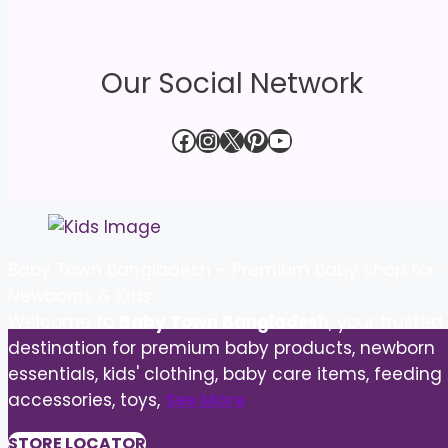
Our Social Network
Facebook
Instagram
X
Pinterest
YouTube
Baby Town Bangladesh – Premium Baby Shop for
Newborns & Kids
Welcome to
Baby Town Bangladesh
, your trusted
destination for premium baby products, newborn
essentials, kids' clothing, baby care items, feeding
accessories, toys,
See More
STORE LOCATOR